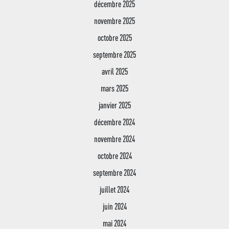
décembre 2025
novembre 2025
octobre 2025
septembre 2025
avril 2025
mars 2025
janvier 2025
décembre 2024
novembre 2024
octobre 2024
Jean XXIII
septembre 2024
juillet 2024
Lycée
Edito – historique
Jean XXIII
juin 2024
Jean XXIII en images
Enseignement
Le lycée Jean XXIII
supér
mai 2024
Projet éducatif