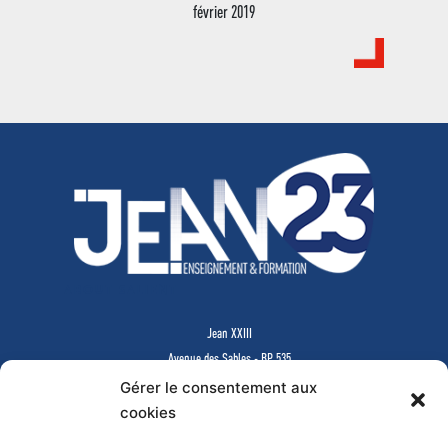
février 2019
ABOUT SALIENT
Jean XXIII
Avenue des Sables - BP 535
85505 LES HERBIERS Cedex
Gérer le consentement aux
www.jean23-herbiers.com
cookies