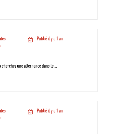
 des
Publié il y a 1 an
s
cherchez une alternance dans le...
 des
Publié il y a 1 an
s