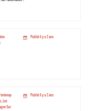
 des
Publié il y a 2 ans
s
 Fontenay-
Publié il y a 2 ans
e, Les
agne Sur