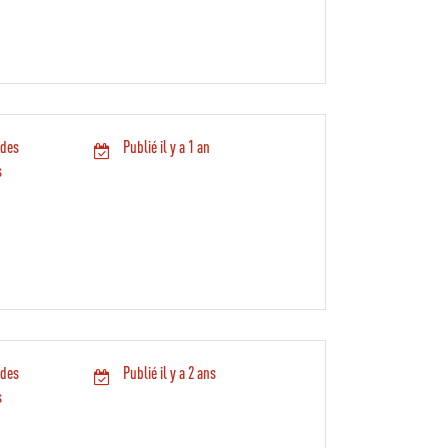
 des
Publié il y a 1 an
s
 des
Publié il y a 2 ans
s