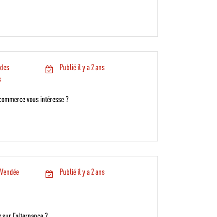
 des
Publié il y a 2 ans
s
 commerce vous intéresse ?
 Vendée
Publié il y a 2 ans
 sur l’alternance ?