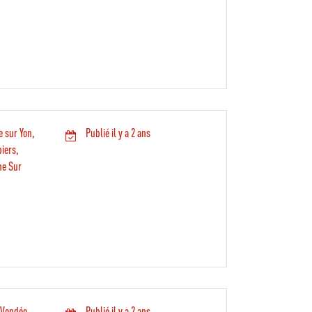
e sur Yon,
Publié il y a 2 ans
biers,
ne Sur
 Vendée
Publié il y a 2 ans