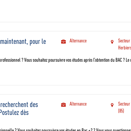
 maintenant, pour le
Alternance
Secteur
Herbier
rofessionnel ? Vous souhaitez poursuivre vos études après l’obtention du BAC ? Le
 recherchent des
Alternance
Secteur
Postulez dès
(85)
sionnelle ? Vous souhaitez poursuivre vos études en Bac +2 ? Vous vous questionnez