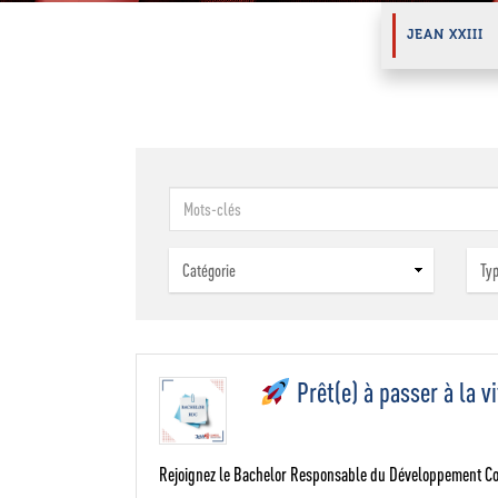
JEAN XXIII
Mots-
clés
Prêt(e) à passer à la v
Hit enter to search or ESC to close
Rejoignez le Bachelor Responsable du Développement Co