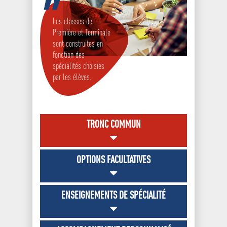
Recrutement
Taxe d’apprentissage 2026
L’écho de Jean XXIII
Projet pastoral
BTS Gestion de la PME
Actualités Campus
Les classes de
Espaces ouverts à la locat
La culture à Jean XXIII
BTS Communication
Première et Terminale
Espace Goodies
sont construites en
Le sport à Jean XXIII
Bachelor Responsable
Ancien élèves
fonction des
et Communication
spécialités choisies
Galerie d’art
Préinscriptions en l
par les élèves.
Bachelor Responsable
CDI
Développement Comme
Transport & Restauration
Bachelor Responsable 
TRONC COMMUN
des Ressources Huma
Conseiller Financier
OPTIONS FACULTATIVES
ENSEIGNEMENTS DE SPÉCIALITÉ