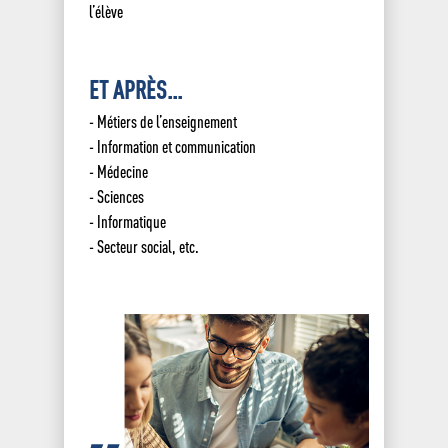
l’élève
ET APRÈS...
Jean XXIII
- Métiers de l’enseignement
- Information et communication
Lycée
Edito – historique
Jean XXIII
- Médecine
- Sciences
Jean XXIII en images
Enseignement
Le lycée Jean XXIII
supér
- Informatique
Campus
Projet éducatif
Nos formations
- Secteur social, etc.
Mécénat Jean XXIII
Seconde
Formation adulte
Le numérique à Jean XXIII
Campus des formations su
entreprise
Actualités
BAC Général
La vie scolaire
Nos formations
Revue de presse
BAC STMG
BTS Management Comm
La vie à
Inscriptions Lycée
Informations Entreprises
Jean XXIII
Opérationnel
Organigramme
Actualités Lycée
Pré-inscriptions Campus 
Demande
Maison des Lycéens
d’informa
BTS Négociation et Digi
formations supérieures
Résultats Examens
contact
Ouverture à l’international
de la Relation Client