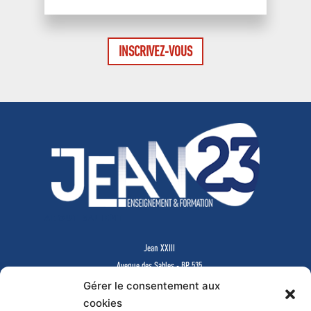
INSCRIVEZ-VOUS
ABOUT SALIENT
Jean XXIII
Avenue des Sables - BP 535
85505 LES HERBIERS Cedex
Gérer le consentement aux
www.jean23-herbiers.com
cookies