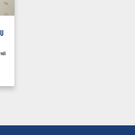
AU
redi