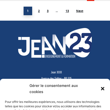
2
3
13
Next
1
…
ABOUT SALIENT
Jean XXIII
Avenue des Sables - BP 535
85505 LES HERBIERS Cedex
Gérer le consentement aux
www.jean23-herbiers.com
cookies
Pour offrir les meilleures expériences, nous utilisons des technologies
Lycée Privé d’Enseignement Général & Technologique
telles que les cookies pour stocker et/ou accéder aux informations des
Tél.
02 51 64 99 64
-
lycee@j23.fr