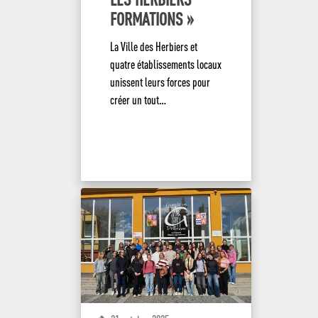
FORMATIONS »
La Ville des Herbiers et
quatre établissements locaux
unissent leurs forces pour
créer un tout…
EN SAVOIR +
Jean XXIII
Lycée
Edito – historique
Jean XXIII
Jean XXIII en images
Enseignement
Le lycée Jean XXIII
supér
Campus
Projet éducatif
Nos formations