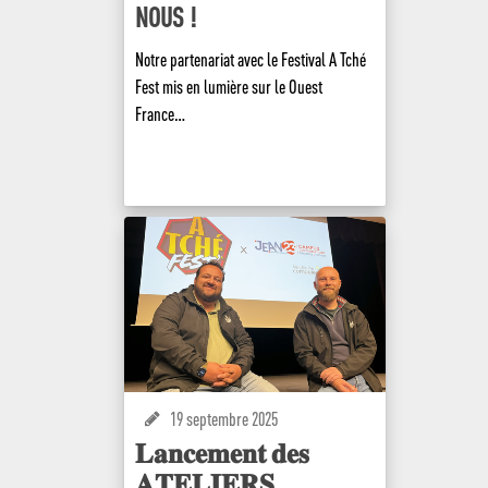
NOUS !
Conseiller Financier
Notre partenariat avec le Festival A Tché
Fest mis en lumière sur le Ouest
France…
EN SAVOIR +
19 septembre 2025
𝐋𝐚𝐧𝐜𝐞𝐦𝐞𝐧𝐭 𝐝𝐞𝐬
𝐀𝐓𝐄𝐋𝐈𝐄𝐑𝐒