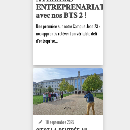
𝐄𝐍𝐓𝐑𝐄𝐏𝐑𝐄𝐍𝐀𝐑𝐈𝐀𝐓
𝐚𝐯𝐞𝐜 𝐧𝐨𝐬 𝐁𝐓𝐒 𝟐 !
Une première sur notre Campus Jean 23 :
nos apprentis relèvent un véritable défi
d’entreprise…
EN SAVOIR +
18 septembre 2025