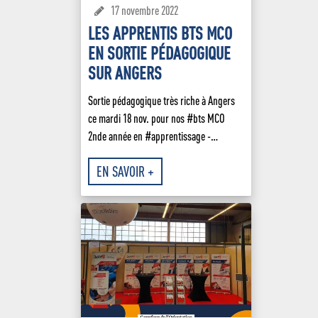
et Communication
Galerie d’art
17 novembre 2022
Préinscriptions en l
LES APPRENTIS BTS MCO
Bachelor Responsable
CDI
Développement Comme
EN SORTIE PÉDAGOGIQUE
Transport & Restauration
SUR ANGERS
Bachelor Responsable 
des Ressources Huma
Sortie pédagogique très riche à Angers
Conseiller Financier
ce mardi 18 nov. pour nos #bts MCO
2nde année en #apprentissage -…
EN SAVOIR +