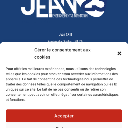
ABOUT SALIENT
Jean XXIII
Avenue des Sables - BP 535
85505 LES HERBIERS Cedex
Gérer le consentement aux
www.jean23-herbiers.com
cookies
Pour offrir les meilleures expériences, nous utilisons des technologies
Lycée Privé d’Enseignement Général & Technologique
telles que les cookies pour stocker et/ou accéder aux informations des
Tél.
02 51 64 99 64
-
lycee@j23.fr
appareils. Le fait de consentir à ces technologies nous permettra de
Campus des formations supérieures et continues
traiter des données telles que le comportement de navigation ou les ID
Tél.
02 51 64 99 61
-
campus@j23.fr
uniques sur ce site. Le fait de ne pas consentir ou de retirer son
consentement peut avoir un effet négatif sur certaines caractéristiques
et fonctions.
Documents à télécharger
Faire un don en ligne
Mentions légales
Contact
Accepter