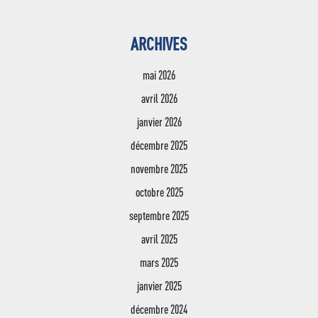
Préinscriptions en l
Bachelor Responsable
CDI
Développement Comme
ARCHIVES
Transport & Restauration
Bachelor Responsable 
mai 2026
des Ressources Huma
avril 2026
Conseiller Financier
janvier 2026
décembre 2025
novembre 2025
octobre 2025
septembre 2025
avril 2025
mars 2025
janvier 2025
décembre 2024