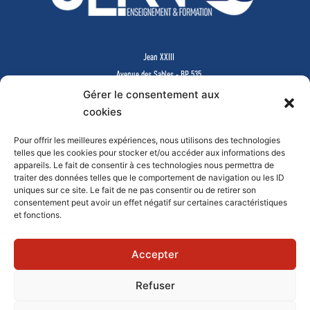
ABOUT SALIENT
Jean XXIII
Avenue des Sables - BP 535
85505 LES HERBIERS Cedex
Gérer le consentement aux
www.jean23-herbiers.com
cookies
Pour offrir les meilleures expériences, nous utilisons des technologies
Lycée Privé d’Enseignement Général & Technologique
telles que les cookies pour stocker et/ou accéder aux informations des
Tél.
02 51 64 99 64
-
lycee@j23.fr
appareils. Le fait de consentir à ces technologies nous permettra de
Campus des formations supérieures et continues
traiter des données telles que le comportement de navigation ou les ID
Tél.
02 51 64 99 61
-
campus@j23.fr
uniques sur ce site. Le fait de ne pas consentir ou de retirer son
consentement peut avoir un effet négatif sur certaines caractéristiques
et fonctions.
Documents à télécharger
Faire un don en ligne
Mentions légales
Contact
Accepter
Refuser
© 2019 - JEAN XXIII