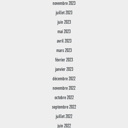
Ancien élèves
novembre 2023
et Communication
Galerie d’art
juillet 2023
Préinscriptions en l
Bachelor Responsable
CDI
juin 2023
Développement Comme
Transport & Restauration
mai 2023
Bachelor Responsable 
avril 2023
des Ressources Huma
mars 2023
Conseiller Financier
février 2023
janvier 2023
décembre 2022
novembre 2022
octobre 2022
septembre 2022
juillet 2022
juin 2022