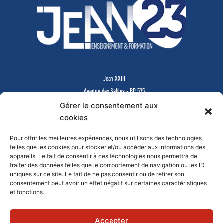
ABOUT SALIENT
Jean XXIII
Avenue des Sables - BP 535
85505 LES HERBIERS Cedex
Gérer le consentement aux
www.jean23-herbiers.com
cookies
Pour offrir les meilleures expériences, nous utilisons des technologies
Lycée Privé d’Enseignement Général & Technologique
telles que les cookies pour stocker et/ou accéder aux informations des
Tél.
02 51 64 99 64
-
lycee@j23.fr
appareils. Le fait de consentir à ces technologies nous permettra de
Campus des formations supérieures et continues
traiter des données telles que le comportement de navigation ou les ID
Tél.
02 51 64 99 61
-
campus@j23.fr
uniques sur ce site. Le fait de ne pas consentir ou de retirer son
consentement peut avoir un effet négatif sur certaines caractéristiques
et fonctions.
Documents à télécharger
Faire un don en ligne
Mentions légales
Contact
Accepter