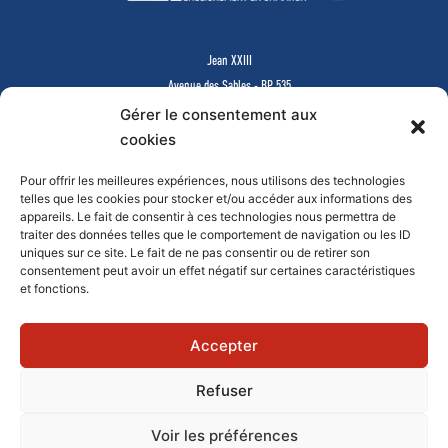
ABOUT SALIENT
Jean XXIII
Avenue des Sables - BP 535
85505 LES HERBIERS Cedex
Gérer le consentement aux
www.jean23-herbiers.com
cookies
Pour offrir les meilleures expériences, nous utilisons des technologies
Lycée Privé d’Enseignement Général & Technologique
telles que les cookies pour stocker et/ou accéder aux informations des
Tél.
02 51 64 99 64
-
lycee@j23.fr
appareils. Le fait de consentir à ces technologies nous permettra de
Campus des formations supérieures et continues
traiter des données telles que le comportement de navigation ou les ID
Tél.
02 51 64 99 61
-
campus@j23.fr
uniques sur ce site. Le fait de ne pas consentir ou de retirer son
consentement peut avoir un effet négatif sur certaines caractéristiques
et fonctions.
Documents à télécharger
Faire un don en ligne
Mentions légales
Contact
Accepter
Refuser
© 2019 - JEAN XXIII
Voir les préférences
Réalisation Agence de Communication Morgane