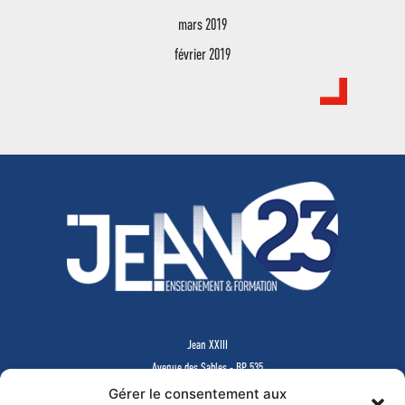
mars 2019
février 2019
ABOUT SALIENT
Jean XXIII
Avenue des Sables - BP 535
85505 LES HERBIERS Cedex
Gérer le consentement aux