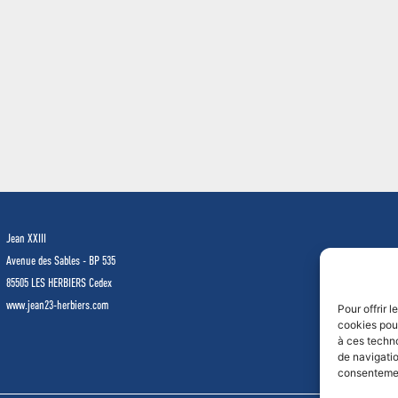
Jean XXIII
Avenue des Sables - BP 535
85505 LES HERBIERS Cedex
www.jean23-herbiers.com
Pour offrir 
cookies pour
à ces techn
de navigatio
consentement