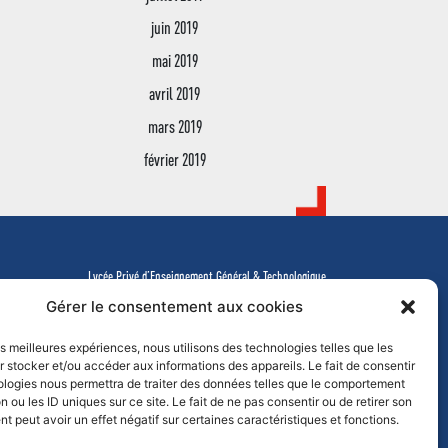
juin 2019
mai 2019
avril 2019
mars 2019
février 2019
Lycée Privé d’Enseignement Général & Technologique
Tél.
02 51 64 99 64
-
lycee@j23.fr
Gérer le consentement aux cookies
Campus des formations supérieures et continues
Tél.
02 51 64 99 61
-
campus@j23.fr
les meilleures expériences, nous utilisons des technologies telles que les
 stocker et/ou accéder aux informations des appareils. Le fait de consentir
ologies nous permettra de traiter des données telles que le comportement
n ou les ID uniques sur ce site. Le fait de ne pas consentir ou de retirer son
 peut avoir un effet négatif sur certaines caractéristiques et fonctions.