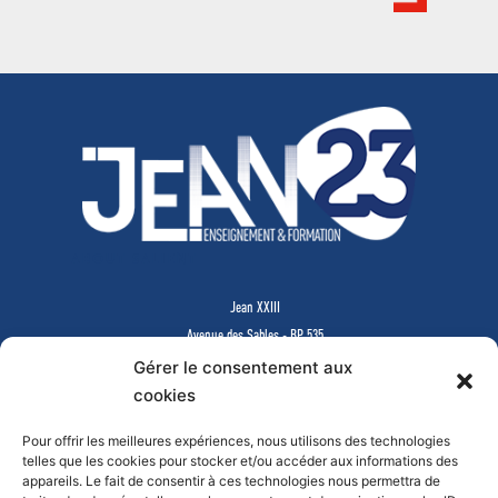
ABOUT SALIENT
Jean XXIII
Avenue des Sables - BP 535
85505 LES HERBIERS Cedex
Gérer le consentement aux
www.jean23-herbiers.com
cookies
Pour offrir les meilleures expériences, nous utilisons des technologies
Lycée Privé d’Enseignement Général & Technologique
telles que les cookies pour stocker et/ou accéder aux informations des
Tél.
02 51 64 99 64
-
lycee@j23.fr
appareils. Le fait de consentir à ces technologies nous permettra de
Campus des formations supérieures et continues