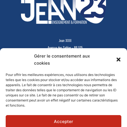
ABOUT SALIENT
Jean XXIII
Avenue des Sables - BP 535
85505 LES HERBIERS Cedex
Gérer le consentement aux
www.jean23-herbiers.com
cookies
Pour offrir les meilleures expériences, nous utilisons des technologies
Lycée Privé d’Enseignement Général & Technologique
telles que les cookies pour stocker et/ou accéder aux informations des
Tél.
02 51 64 99 64
-
lycee@j23.fr
appareils. Le fait de consentir à ces technologies nous permettra de
Campus des formations supérieures et continues
traiter des données telles que le comportement de navigation ou les ID
Tél.
02 51 64 99 61
-
campus@j23.fr
uniques sur ce site. Le fait de ne pas consentir ou de retirer son
consentement peut avoir un effet négatif sur certaines caractéristiques
et fonctions.
Documents à télécharger
Faire un don en ligne
Mentions légales
Contact
Accepter