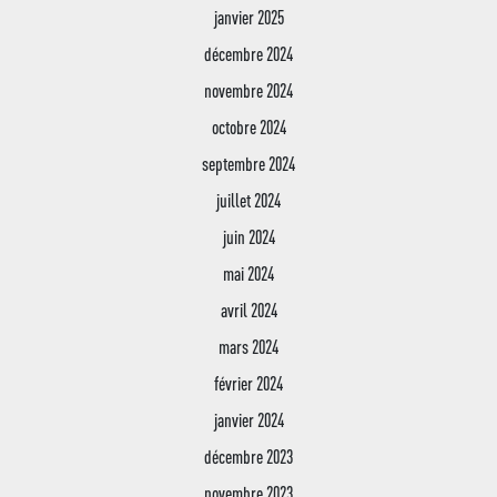
janvier 2025
décembre 2024
novembre 2024
octobre 2024
septembre 2024
juillet 2024
juin 2024
Jean XXIII
mai 2024
Lycée
Edito – historique
Jean XXIII
avril 2024
mars 2024
Jean XXIII en images
Enseignement
Le lycée Jean XXIII
supér
février 2024
Campus
Projet éducatif
Nos formations
janvier 2024
Mécénat Jean XXIII
Seconde
Formation adulte
Le numérique à Jean XXIII
Campus des formations su
décembre 2023
entreprise
Actualités
BAC Général
La vie scolaire
Nos formations
novembre 2023