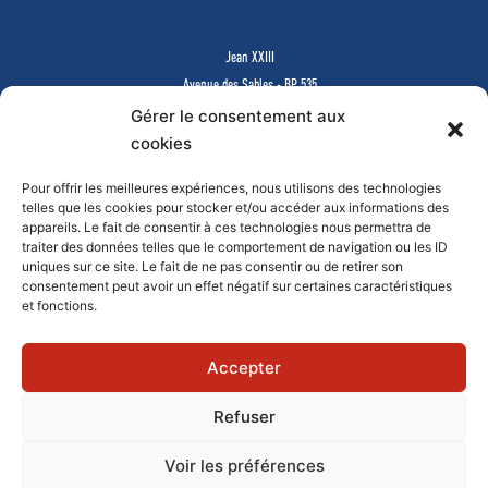
ABOUT SALIENT
Jean XXIII
Avenue des Sables - BP 535
85505 LES HERBIERS Cedex
Gérer le consentement aux
www.jean23-herbiers.com
cookies
Pour offrir les meilleures expériences, nous utilisons des technologies
Lycée Privé d’Enseignement Général & Technologique
telles que les cookies pour stocker et/ou accéder aux informations des
Tél.
02 51 64 99 64
-
lycee@j23.fr
appareils. Le fait de consentir à ces technologies nous permettra de
Campus des formations supérieures et continues
traiter des données telles que le comportement de navigation ou les ID
Tél.
02 51 64 99 61
-
campus@j23.fr
uniques sur ce site. Le fait de ne pas consentir ou de retirer son
consentement peut avoir un effet négatif sur certaines caractéristiques
et fonctions.
Documents à télécharger
Faire un don en ligne
Mentions légales
Contact
Accepter
Refuser
© 2019 - JEAN XXIII
Voir les préférences
Réalisation Agence de Communication Morgane