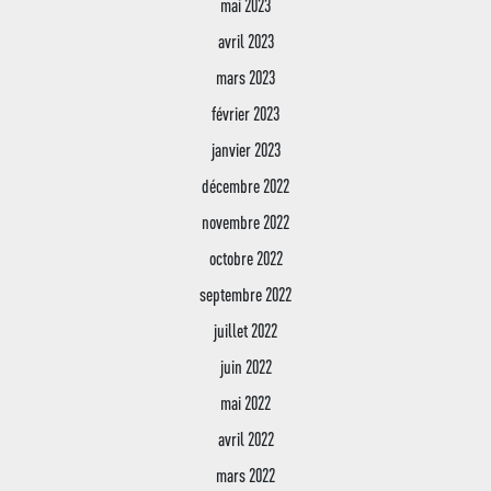
Préinscriptions en l
mai 2023
Bachelor Responsable
CDI
Développement Comme
avril 2023
Transport & Restauration
Bachelor Responsable 
mars 2023
des Ressources Huma
février 2023
Conseiller Financier
janvier 2023
décembre 2022
novembre 2022
octobre 2022
septembre 2022
juillet 2022
juin 2022
mai 2022
avril 2022
mars 2022