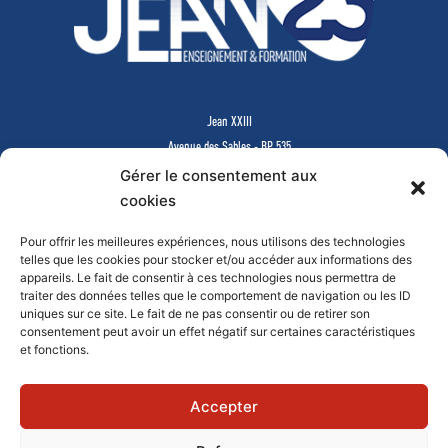
ABOUT SALIENT
Jean XXIII
Avenue des Sables - BP 535
85505 LES HERBIERS Cedex
Gérer le consentement aux
www.jean23-herbiers.com
cookies
Pour offrir les meilleures expériences, nous utilisons des technologies
Lycée Privé d’Enseignement Général & Technologique
telles que les cookies pour stocker et/ou accéder aux informations des
Tél.
02 51 64 99 64
-
lycee@j23.fr
appareils. Le fait de consentir à ces technologies nous permettra de
Campus des formations supérieures et continues
traiter des données telles que le comportement de navigation ou les ID
Tél.
02 51 64 99 61
-
campus@j23.fr
uniques sur ce site. Le fait de ne pas consentir ou de retirer son
consentement peut avoir un effet négatif sur certaines caractéristiques
et fonctions.
Documents à télécharger
Faire un don en ligne
Mentions légales
Contact
Accepter