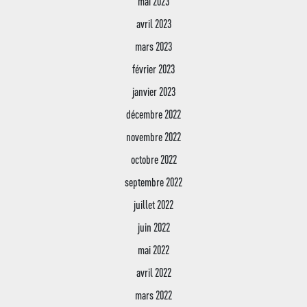
mai 2023
Bachelor Responsable
CDI
Développement Comme
avril 2023
Transport & Restauration
mars 2023
Bachelor Responsable 
des Ressources Huma
février 2023
Conseiller Financier
janvier 2023
décembre 2022
novembre 2022
octobre 2022
septembre 2022
juillet 2022
juin 2022
mai 2022
avril 2022
mars 2022