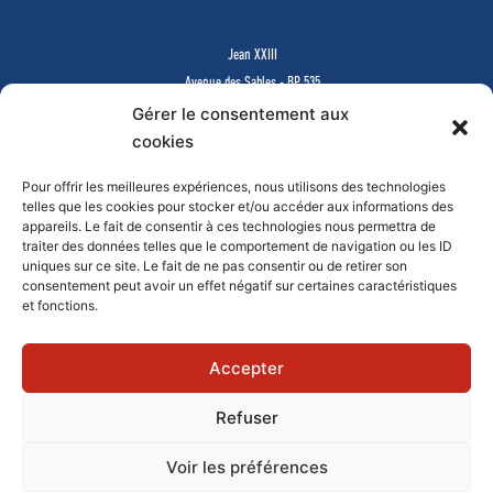
ABOUT SALIENT
Jean XXIII
Avenue des Sables - BP 535
85505 LES HERBIERS Cedex
Gérer le consentement aux
www.jean23-herbiers.com
cookies
Pour offrir les meilleures expériences, nous utilisons des technologies
Lycée Privé d’Enseignement Général & Technologique
telles que les cookies pour stocker et/ou accéder aux informations des
Tél.
02 51 64 99 64
-
lycee@j23.fr
appareils. Le fait de consentir à ces technologies nous permettra de
Campus des formations supérieures et continues
traiter des données telles que le comportement de navigation ou les ID
Tél.
02 51 64 99 61
-
campus@j23.fr
uniques sur ce site. Le fait de ne pas consentir ou de retirer son
consentement peut avoir un effet négatif sur certaines caractéristiques
et fonctions.
Documents à télécharger
Faire un don en ligne
Mentions légales
Contact
Accepter
Refuser
© 2019 - JEAN XXIII
Voir les préférences
Réalisation Agence de Communication Morgane