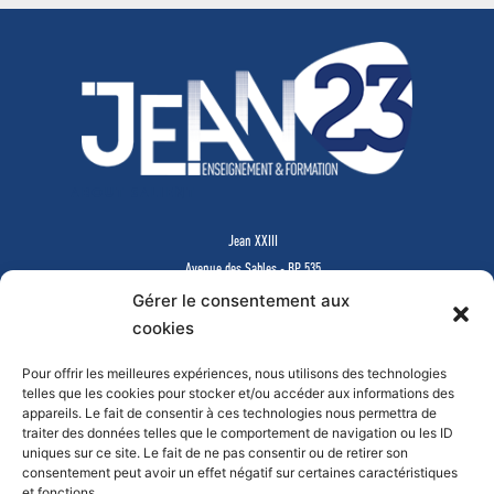
ABOUT SALIENT
Jean XXIII
Avenue des Sables - BP 535
85505 LES HERBIERS Cedex
Gérer le consentement aux
www.jean23-herbiers.com
cookies
Pour offrir les meilleures expériences, nous utilisons des technologies
Lycée Privé d’Enseignement Général & Technologique
telles que les cookies pour stocker et/ou accéder aux informations des
Tél.
02 51 64 99 64
-
lycee@j23.fr
appareils. Le fait de consentir à ces technologies nous permettra de
Campus des formations supérieures et continues
traiter des données telles que le comportement de navigation ou les ID
Tél.
02 51 64 99 61
-
campus@j23.fr
uniques sur ce site. Le fait de ne pas consentir ou de retirer son
consentement peut avoir un effet négatif sur certaines caractéristiques
et fonctions.