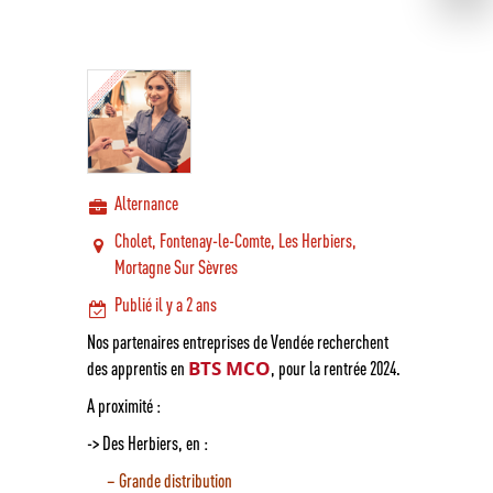
Alternance
Cholet, Fontenay-le-Comte, Les Herbiers,
Mortagne Sur Sèvres
Publié il y a 2 ans
Nos partenaires entreprises de Vendée recherchent
BTS MCO
des apprentis en
, pour la rentrée 2024.
Jean XXIII
A proximité :
Lycée
Edito – historique
Jean XXIII
-> Des Herbiers, en :
Jean XXIII en images
Enseignement
Le lycée Jean XXIII
supér
– Grande distribution