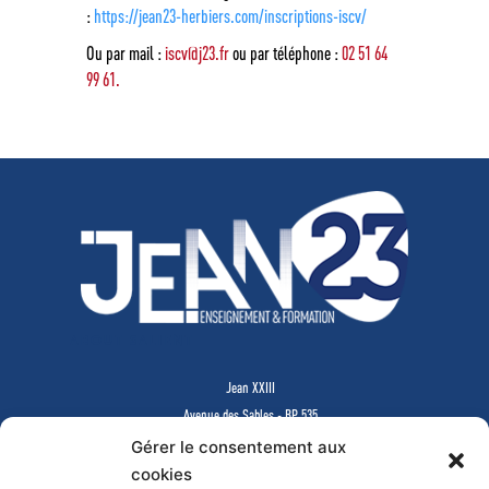
:
https://jean23-herbiers.com/inscriptions-iscv/
des Ressources Huma
Ou par mail :
iscv@j23.fr
ou par téléphone :
02 51 64
Conseiller Financier
99 61.
ABOUT SALIENT
Jean XXIII
Avenue des Sables - BP 535
85505 LES HERBIERS Cedex
Gérer le consentement aux
www.jean23-herbiers.com
cookies