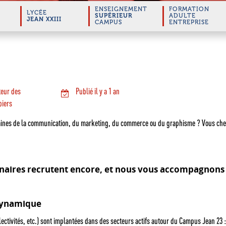
ENSEIGNEMENT
FORMATION
LYCÉE
SUPÉRIEUR
ADULTE
JEAN XXIII
CAMPUS
ENTREPRISE
teur des
Publié il y a 1 an
biers
ines de la communication, du marketing, du commerce ou du graphisme ? Vous cherch
enaires recrutent encore, et nous vous accompagnons
 dynamique
ectivités, etc.) sont implantées dans des secteurs actifs autour du Campus Jean 23 :