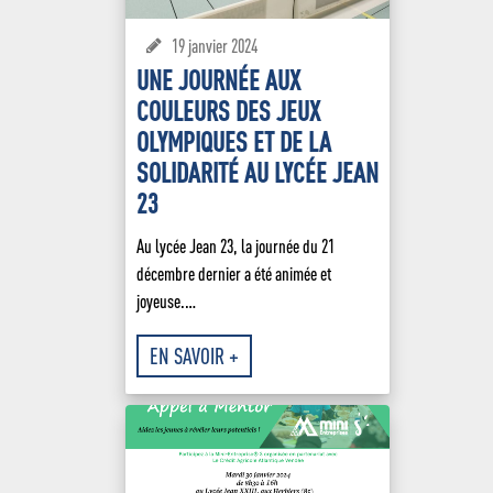
Bachelor Responsable
Ancien élèves
et Communication
Galerie d’art
19 janvier 2024
Préinscriptions en l
Bachelor Responsable
UNE JOURNÉE AUX
CDI
Développement Comme
COULEURS DES JEUX
Transport & Restauration
OLYMPIQUES ET DE LA
Bachelor Responsable 
des Ressources Huma
SOLIDARITÉ AU LYCÉE JEAN
23
Conseiller Financier
Au lycée Jean 23, la journée du 21
décembre dernier a été animée et
joyeuse.…
EN SAVOIR +