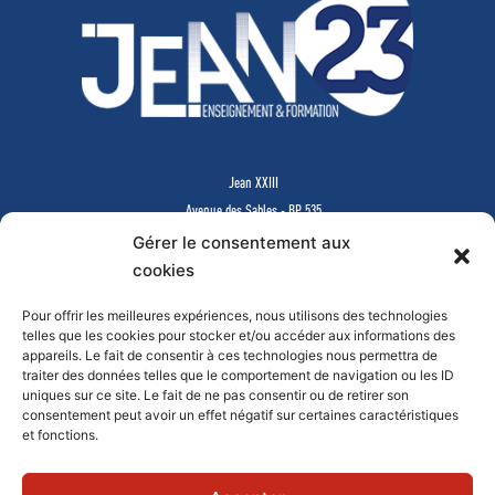
ABOUT SALIENT
Jean XXIII
Avenue des Sables - BP 535
85505 LES HERBIERS Cedex
Gérer le consentement aux
www.jean23-herbiers.com
cookies
Pour offrir les meilleures expériences, nous utilisons des technologies
Lycée Privé d’Enseignement Général & Technologique
telles que les cookies pour stocker et/ou accéder aux informations des
Tél.
02 51 64 99 64
-
lycee@j23.fr
appareils. Le fait de consentir à ces technologies nous permettra de
Campus des formations supérieures et continues
traiter des données telles que le comportement de navigation ou les ID
Tél.
02 51 64 99 61
-
campus@j23.fr
uniques sur ce site. Le fait de ne pas consentir ou de retirer son
consentement peut avoir un effet négatif sur certaines caractéristiques
et fonctions.
Documents à télécharger
Faire un don en ligne
Mentions légales
Contact