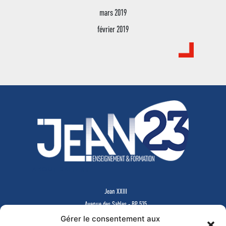
mars 2019
février 2019
ABOUT SALIENT
Jean XXIII
Avenue des Sables - BP 535
85505 LES HERBIERS Cedex
Gérer le consentement aux