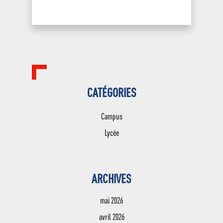
CATÉGORIES
Campus
Lycée
Jean XXIII
ARCHIVES
Lycée
Edito – historique
Jean XXIII
mai 2026
Jean XXIII en images
avril 2026
Enseignement
Le lycée Jean XXIII
supér