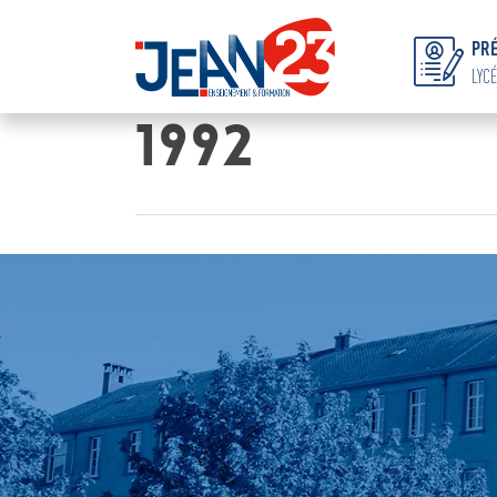
PRÉ
LYCÉ
1992
Hit enter to search or ESC to close