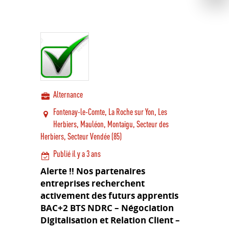
Alternance
Fontenay-le-Comte, La Roche sur Yon, Les
Herbiers, Mauléon, Montaigu, Secteur des
Herbiers, Secteur Vendée (85)
Publié il y a 3 ans
Jean XXIII
Alerte !! Nos partenaires
entreprises recherchent
Lycée
Edito – historique
Jean XXIII
activement des futurs apprentis
BAC+2 BTS NDRC – Négociation
Jean XXIII en images
Enseignement
Le lycée Jean XXIII
supér
Digitalisation et Relation Client –
Projet éducatif