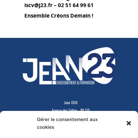
des Ressources Huma
iscv@j23.fr – 02 51 64 99 61
Ensemble Créons Demain !
Conseiller Financier
ABOUT SALIENT
Jean XXIII
Avenue des Sables - BP 535
85505 LES HERBIERS Cedex
Gérer le consentement aux
www.jean23-herbiers.com
cookies