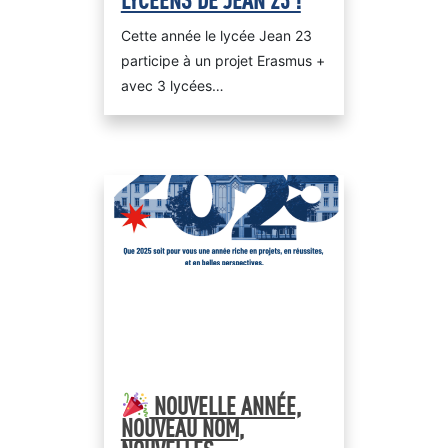
Préinscriptions en l
Bachelor Responsable
CDI
Cette année le lycée Jean 23
Développement Comme
Transport & Restauration
participe à un projet Erasmus +
Bachelor Responsable 
avec 3 lycées…
des Ressources Huma
Conseiller Financier
NOUVELLE ANNÉE,
NOUVEAU NOM,