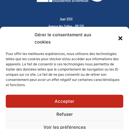
ABOUT SALIENT
Jean XXIII
Avenue des Sables - BP 535
85505 LES HERBIERS Cedex
Gérer le consentement aux
www.jean23-herbiers.com
cookies
Pour offrir les meilleures expériences, nous utilisons des technologies
Lycée Privé d’Enseignement Général & Technologique
telles que les cookies pour stocker et/ou accéder aux informations des
Tél.
02 51 64 99 64
-
lycee@j23.fr
appareils. Le fait de consentir à ces technologies nous permettra de
Campus des formations supérieures et continues
traiter des données telles que le comportement de navigation ou les ID
Tél.
02 51 64 99 61
-
campus@j23.fr
uniques sur ce site. Le fait de ne pas consentir ou de retirer son
consentement peut avoir un effet négatif sur certaines caractéristiques
et fonctions.
Documents à télécharger
Faire un don en ligne
Mentions légales
Contact
Accepter
Refuser
© 2019 - JEAN XXIII
Voir les préférences