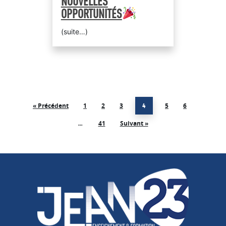
NOUVELLES
OPPORTUNITÉS
(suite…)
« Précédent
1
2
3
5
6
4
41
Suivant »
…